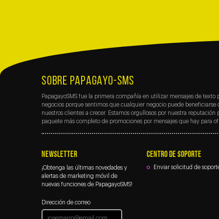
SOBRE PAPAGAYO-SMS
PapagayoSMS fue la primera compañía en utilizar mensajes de texto p
negocios porque sentimos que cualquier negocio puede beneficiarse 
nuestros clientes a crecer. Estamos orgullosos por nuestra reputación
paquete más completo de promociones por mensajes que hay para ofr
NEWSLETTER
CENTRO DE SOPORTE
Enviar solicitud de soport
¡Obtenga las últimas novedades y
alertas de marketing móvil de
nuevas funciones de PapagayoSMS!
Dirección de correo