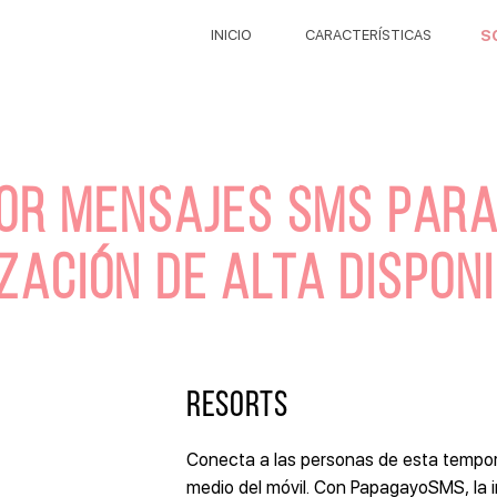
INICIO
CARACTERÍSTICAS
S
OR MENSAJES SMS PARA
ZACIÓN DE ALTA DISPONI
RESORTS
Conecta a las personas de esta tempo
medio del móvil. Con PapagayoSMS, la i