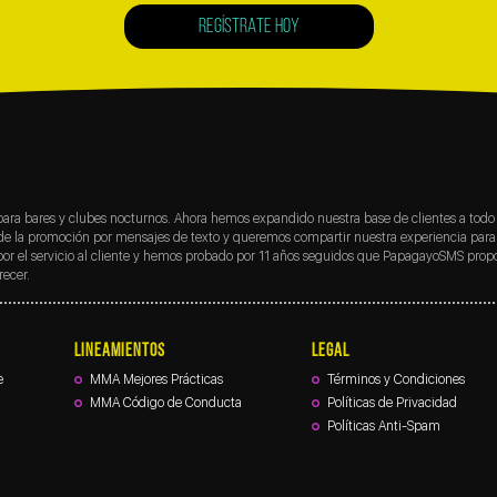
REGÍSTRATE HOY
ara bares y clubes nocturnos. Ahora hemos expandido nuestra base de clientes a todo 
de la promoción por mensajes de texto y queremos compartir nuestra experiencia para
 por el servicio al cliente y hemos probado por 11 años seguidos que PapagayoSMS propo
ecer.
LINEAMIENTOS
LEGAL
e
MMA Mejores Prácticas
Términos y Condiciones
MMA Código de Conducta
Políticas de Privacidad
Políticas Anti-Spam