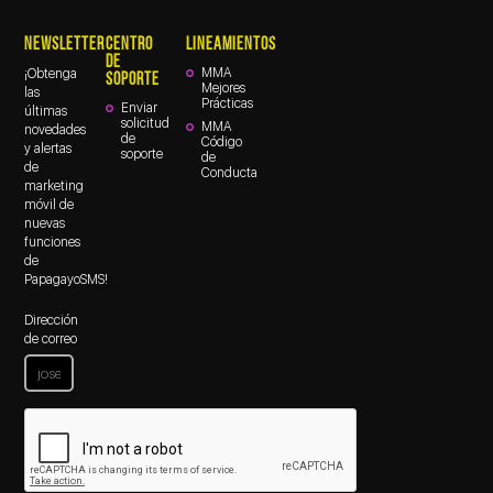
NEWSLETTER
CENTRO
LINEAMIENTOS
DE
MMA
¡Obtenga
SOPORTE
Mejores
las
Prácticas
Enviar
últimas
solicitud
MMA
novedades
de
Código
y alertas
soporte
de
de
Conducta
marketing
móvil de
nuevas
funciones
de
PapagayoSMS!
Dirección
de correo