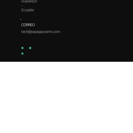
Guayaquil
-
Ecuador
CORREO
tech@papagayosms.com