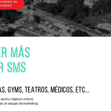
s miembro de
 lealtad
ER MÁS
R SMS
 GYMS, TEATROS, MÉDICOS, ETC...
a que tu negocio crezca.
nes un equipo de marketing