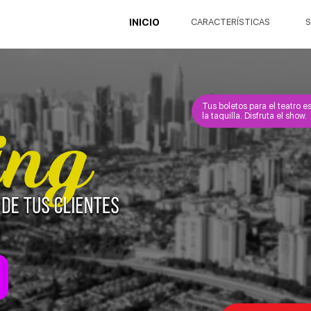
INICIO
CARACTERÍSTICAS
S
Tus boletos para el teatro e
la taquilla. Disfruta el show.