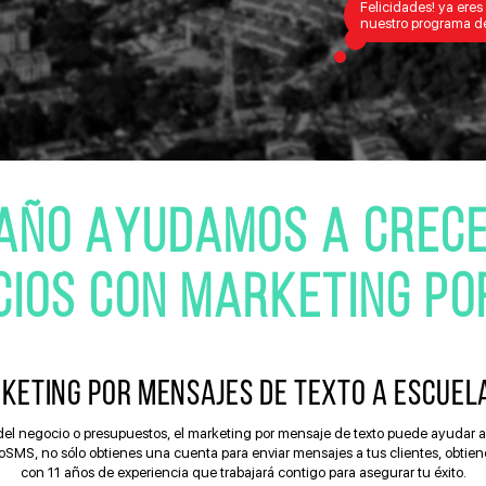
Felicidades! ya ere
nuestro programa de
AÑO AYUDAMOS A CREC
CIOS CON MARKETING PO
TING POR MENSAJES DE TEXTO A ESCUELAS,
del negocio o presupuestos, el marketing por mensaje de texto puede ayudar 
S, no sólo obtienes una cuenta para enviar mensajes a tus clientes, obtie
con 11 años de experiencia que trabajará contigo para asegurar tu éxito.