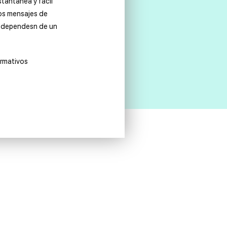
stantanea y fácil
los mensajes de
o dependesn de un
ormativos