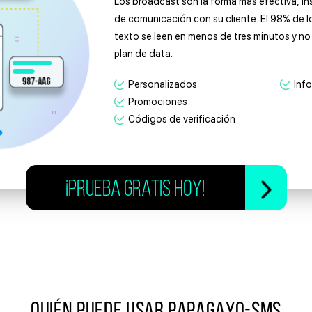
Los broadcast son la forma más efectiva, in
de comunicación con su cliente. El 98% de 
texto se leen en menos de tres minutos y n
plan de data.
Personalizados
Inf
Promociones
Códigos de verificación
¡PRUEBA GRATIS HOY!
QUIÉN PUEDE USAR PAPAGAYO-SMS