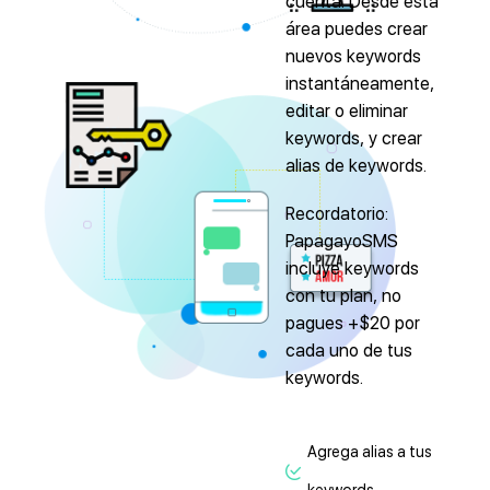
cuenta. Desde esta
área puedes crear
nuevos keywords
instantáneamente,
editar o eliminar
keywords, y crear
alias de keywords.
Recordatorio:
PapagayoSMS
incluye keywords
con tu plan, no
pagues +$20 por
cada uno de tus
keywords.
Agrega alias a tus