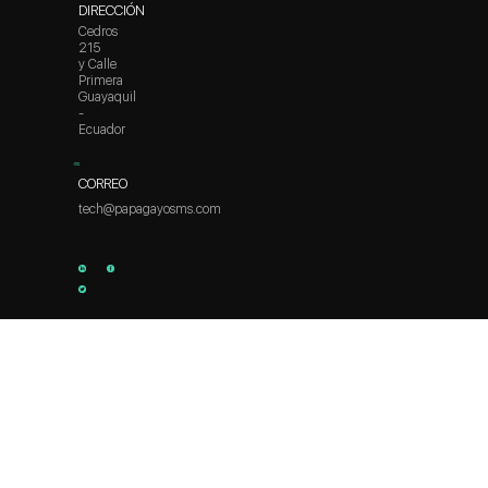
DIRECCIÓN
Cedros
215
y Calle
Primera
Guayaquil
-
Ecuador
CORREO
tech@papagayosms.com