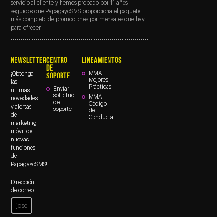
servicio al cliente y hemos probado por 11 años
seguidos que PapagayoSMS proporciona el paquete
más completo de promociones por mensajes que hay
para ofrecer.
NEWSLETTER
CENTRO
LINEAMIENTOS
DE
MMA
¡Obtenga
SOPORTE
Mejores
las
Prácticas
Enviar
últimas
solicitud
MMA
novedades
de
Código
y alertas
soporte
de
de
Conducta
marketing
móvil de
nuevas
funciones
de
PapagayoSMS!
Dirección
de correo